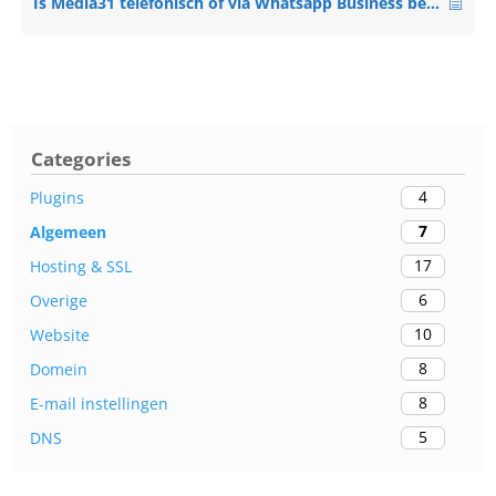
Is Media31 telefonisch of via Whatsapp Business bereikbaar?
Categories
4
Plugins
7
Algemeen
17
Hosting & SSL
6
Overige
10
Website
8
Domein
8
E-mail instellingen
5
DNS