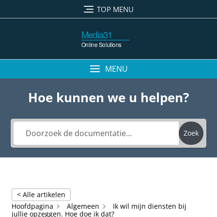
Ga
TOP MENU
naar
de
inhoud
MENU
Hoe kunnen we u helpen?
Zoek
< Alle artikelen
Hoofdpagina
Algemeen
Ik wil mijn diensten bij
jullie opzeggen. Hoe doe ik dat?