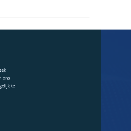
week
n ons
elijk te