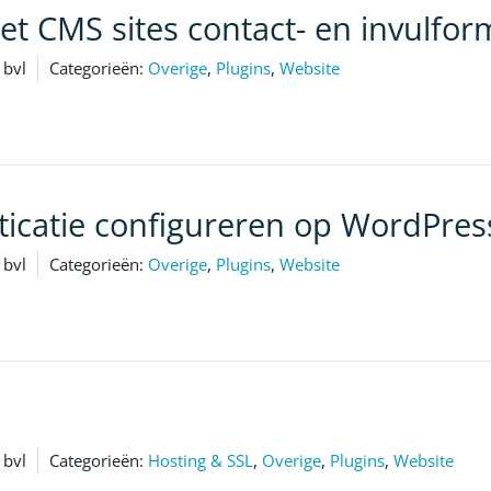
t CMS sites contact- en invulfor
bvl
Categorieën:
Overige
,
Plugins
,
Website
ticatie configureren op WordPres
bvl
Categorieën:
Overige
,
Plugins
,
Website
bvl
Categorieën:
Hosting & SSL
,
Overige
,
Plugins
,
Website