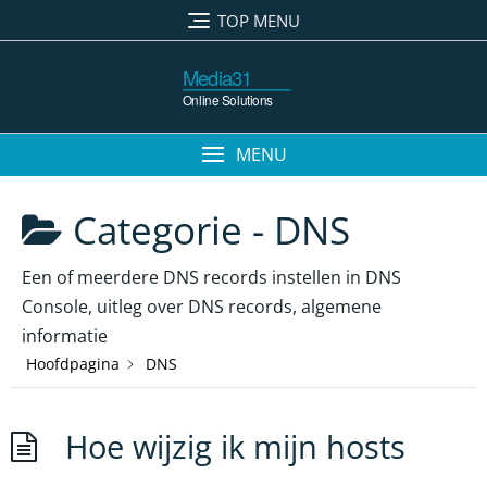
Ga
TOP MENU
naar
de
inhoud
MENU
Categorie -
DNS
Een of meerdere DNS records instellen in DNS
Console, uitleg over DNS records, algemene
informatie
Hoofdpagina
DNS
Hoe wijzig ik mijn hosts