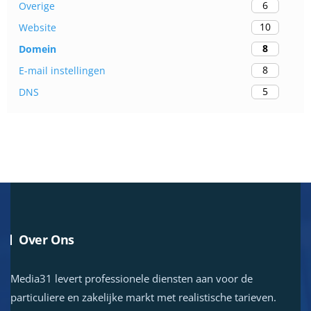
6
Overige
10
Website
8
Domein
8
E-mail instellingen
5
DNS
Over Ons
Media31 levert professionele diensten aan voor de
particuliere en zakelijke markt met realistische tarieven.