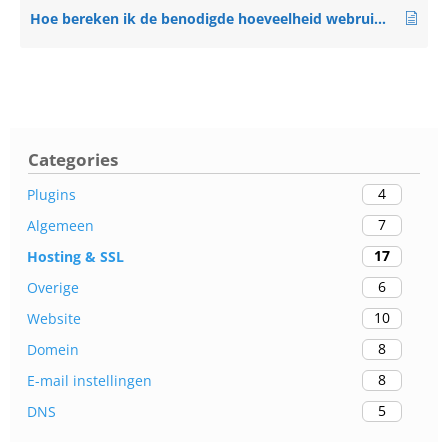
Hoe bereken ik de benodigde hoeveelheid webruimte voor mijn website/webshop?
Categories
4
Plugins
7
Algemeen
17
Hosting & SSL
6
Overige
10
Website
8
Domein
8
E-mail instellingen
5
DNS