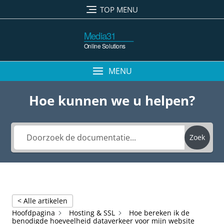
Ga
TOP MENU
naar
de
inhoud
MENU
Hoe kunnen we u helpen?
Zoek
< Alle artikelen
Hoofdpagina
Hosting & SSL
Hoe bereken ik de
benodigde hoeveelheid dataverkeer voor mijn website