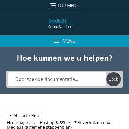
Ga
TOP MENU
naar
de
inhoud
MENU
Hoe kunnen we u helpen?
Zoek
< Alle artikelen
Hoofdpagina
Hosting & SSL
Zelf verhuizen naar
Media31 (algemene stappenplan)