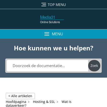
Ga
TOP MENU
naar
de
inhoud
MENU
Hoe kunnen we u helpen?
Zoek
< Alle artikelen
Hoofdpagina
Hosting & SSL
Wat is
dataverkeer?