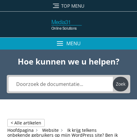
Ga
TOP MENU
naar
de
inhoud
MENU
Hoe kunnen we u helpen?
Zoek
< Alle artikelen
Hoofdpagina
Website
Ik krijg telkens
onbekende gebruikers op mijn WordPress site? Ben ik