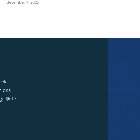
december 4, 2025
week
n ons
elijk te