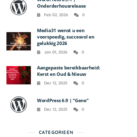
Onderderhousrelease
Feb 02, 2026
0
Media31 wenst u een
voorspoedig, succesvol en
gelukkig 2026
Jan 01, 2026
0
Aangepaste bereikbaarheid:
Kerst en Oud & Nieuw
Dec 12, 2025
0
WordPress 6.9 | “Gene”
Dec 12, 2025
0
CATEGORIEEN