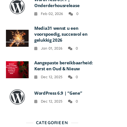
Onderderhousrelease
Feb 02, 2026
0
Media31 wenst u een
voorspoedig, succesvol en
gelukkig 2026
Jan 01, 2026
0
Aangepaste bereikbaarheid:
Kerst en Oud & Nieuw
Dec 12, 2025
0
WordPress 6.9 | “Gene”
Dec 12, 2025
0
CATEGORIEEN