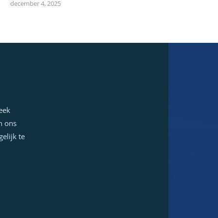
december 4, 2025
week
n ons
elijk te