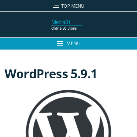
Ga
TOP MENU
naar
de
inhoud
MENU
WordPress 5.9.1