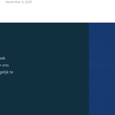
december 4, 2025
week
n ons
elijk te