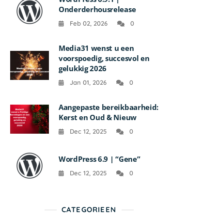
Onderderhousrelease
Feb 02, 2026
0
Media31 wenst u een
voorspoedig, succesvol en
gelukkig 2026
Jan 01, 2026
0
Aangepaste bereikbaarheid:
Kerst en Oud & Nieuw
Dec 12, 2025
0
WordPress 6.9 | “Gene”
Dec 12, 2025
0
CATEGORIEEN