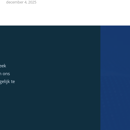
december 4, 2025
week
n ons
elijk te