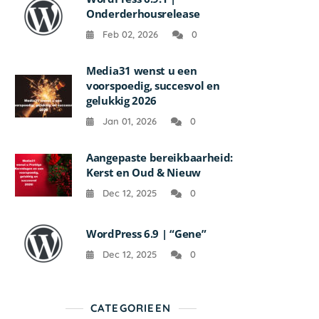
Onderderhousrelease
Feb 02, 2026
0
Media31 wenst u een
voorspoedig, succesvol en
gelukkig 2026
Jan 01, 2026
0
Aangepaste bereikbaarheid:
Kerst en Oud & Nieuw
Dec 12, 2025
0
WordPress 6.9 | “Gene”
Dec 12, 2025
0
CATEGORIEEN