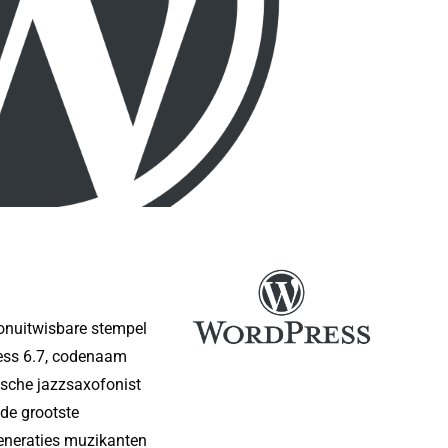
 onuitwisbare stempel
ress 6.7, codenaam
ische jazzsaxofonist
 de grootste
generaties muzikanten