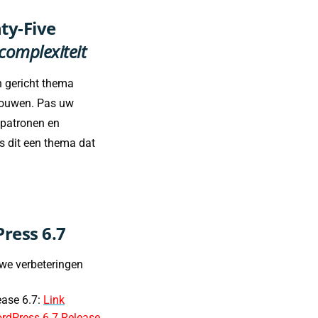
ty-Five
complexiteit
n gericht thema
bouwen. Pas uw
kpatronen en
is dit een thema dat
ress 6.7
we verbeteringen
ease 6.7:
Link
rdPress 6.7 Release