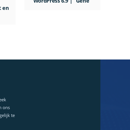
WordPress 6.9 | “Gene”
t en
week
n ons
elijk te