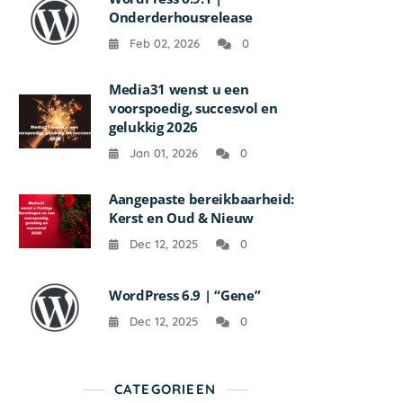
Onderderhousrelease
Feb 02, 2026
0
Media31 wenst u een
voorspoedig, succesvol en
gelukkig 2026
Jan 01, 2026
0
Aangepaste bereikbaarheid:
Kerst en Oud & Nieuw
Dec 12, 2025
0
WordPress 6.9 | “Gene”
Dec 12, 2025
0
CATEGORIEEN